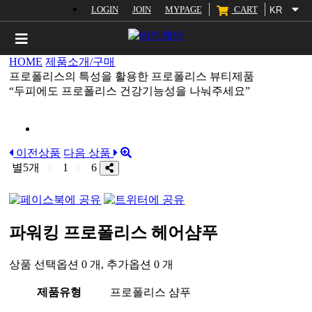
LOGIN
JOIN
MYPAGE
CART
KR
HOME
제품소개/구매
프로폴리스의 특성을 활용한 프로폴리스 뷰티제품
제품소개/구매
“두피에도 프로폴리스 건강기능성을 나눠주세요”
프로폴리스 이야기
이전상품
다음 상품
생산현황
별5개
1
6
OEM생산
파워킹 프로폴리스 헤어샴푸
회사소개
상품 선택옵션 0 개, 추가옵션 0 개
고객센터
제품유형
프로폴리스 샴푸