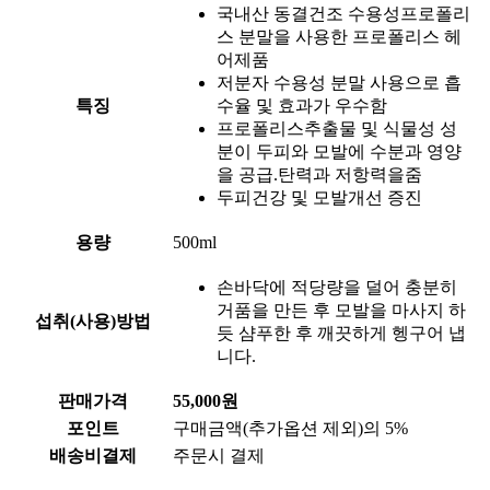
국내산 동결건조 수용성프로폴리
스 분말을 사용한 프로폴리스 헤
어제품
저분자 수용성 분말 사용으로 흡
특징
수율 및 효과가 우수함
프로폴리스추출물 및 식물성 성
분이 두피와 모발에 수분과 영양
을 공급.탄력과 저항력을줌
두피건강 및 모발개선 증진
용량
500ml
손바닥에 적당량을 덜어 충분히
거품을 만든 후 모발을 마사지 하
섭취(사용)방법
듯 샴푸한 후 깨끗하게 헹구어 냅
니다.
판매가격
55,000원
포인트
구매금액(추가옵션 제외)의 5%
배송비결제
주문시 결제