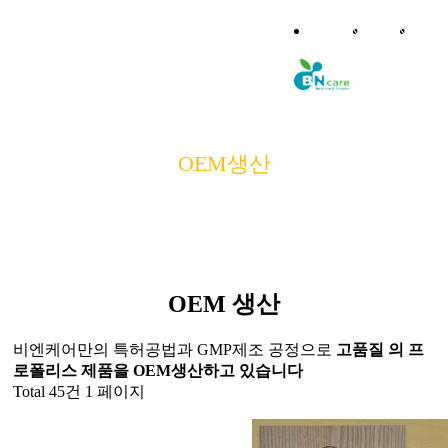
LOGIN
JOIN
MY
제품소개/구매
OEM생산
프로폴리스 이야기
OEM
생산현황
OEM생산
OEM 생산
회사소개
비엔케어만의
특허공법과 GMP제조 공정으로
고품질 의 프
로폴리스 제품을 OEM생산하고 있습니다
고객센터
Total 45건
1 페이지